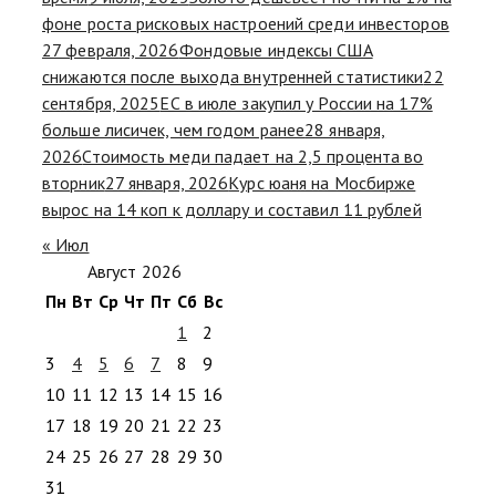
фоне роста рисковых настроений среди инвесторов
27 февраля, 2026
Фондовые индексы США
снижаются после выхода внутренней статистики
22
сентября, 2025
ЕС в июле закупил у России на 17%
больше лисичек, чем годом ранее
28 января,
2026
Стоимость меди падает на 2,5 процента во
вторник
27 января, 2026
Курс юаня на Мосбирже
вырос на 14 коп к доллару и составил 11 рублей
« Июл
Август 2026
Пн
Вт
Ср
Чт
Пт
Сб
Вс
1
2
3
4
5
6
7
8
9
10
11
12
13
14
15
16
17
18
19
20
21
22
23
24
25
26
27
28
29
30
31