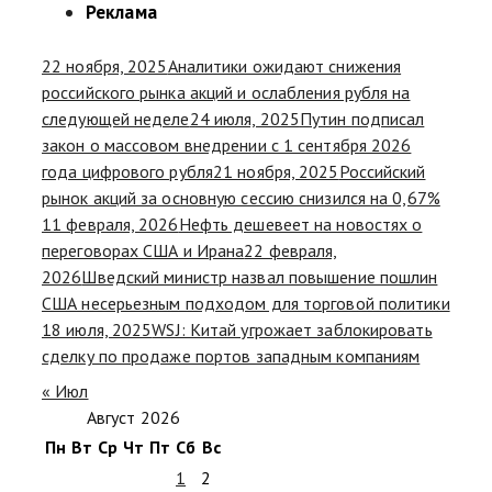
Реклама
22 ноября, 2025
Аналитики ожидают снижения
российского рынка акций и ослабления рубля на
следующей неделе
24 июля, 2025
Путин подписал
закон о массовом внедрении с 1 сентября 2026
года цифрового рубля
21 ноября, 2025
Российский
рынок акций за основную сессию снизился на 0,67%
11 февраля, 2026
Нефть дешевеет на новостях о
переговорах США и Ирана
22 февраля,
2026
Шведский министр назвал повышение пошлин
США несерьезным подходом для торговой политики
18 июля, 2025
WSJ: Китай угрожает заблокировать
сделку по продаже портов западным компаниям
« Июл
Август 2026
Пн
Вт
Ср
Чт
Пт
Сб
Вс
1
2