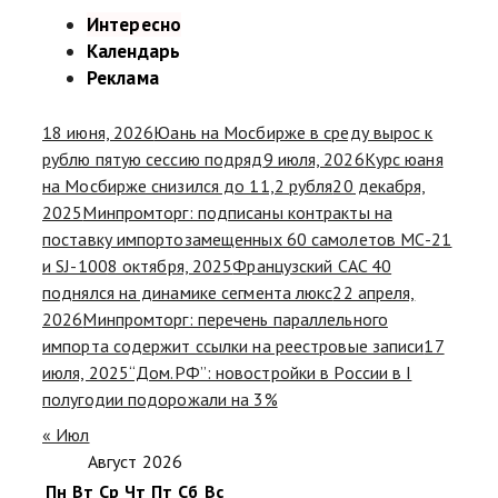
Интересно
Календарь
Реклама
18 июня, 2026
Юань на Мосбирже в среду вырос к
рублю пятую сессию подряд
9 июля, 2026
Курс юаня
на Мосбирже снизился до 11,2 рубля
20 декабря,
2025
Минпромторг: подписаны контракты на
поставку импортозамещенных 60 самолетов МС-21
и SJ-100
8 октября, 2025
Французский CAC 40
поднялся на динамике сегмента люкс
22 апреля,
2026
Минпромторг: перечень параллельного
импорта содержит ссылки на реестровые записи
17
июля, 2025
“Дом.РФ”: новостройки в России в I
полугодии подорожали на 3%
« Июл
Август 2026
Пн
Вт
Ср
Чт
Пт
Сб
Вс