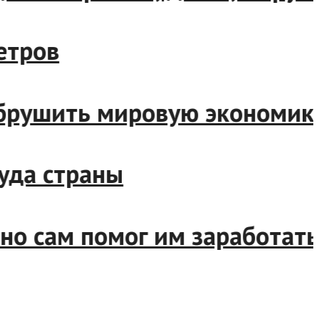
бометров
ут обрушить мировую эконом
труда страны
и но сам помог им заработ