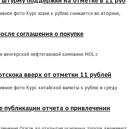
к штурму поддержки на отметке в 11 руб
ивное фото Курс юаня к рублю снижается во вторник,
после соглашения о покупке
ия венгерской нефтегазовой компании MOL с
отскока вверх от отметки 11 рублей
ивное фото Курс китайской валюты к рублю в среду
е публикации отчета о привлечении
спечения Oracle до открытия основных торгов дешевеют