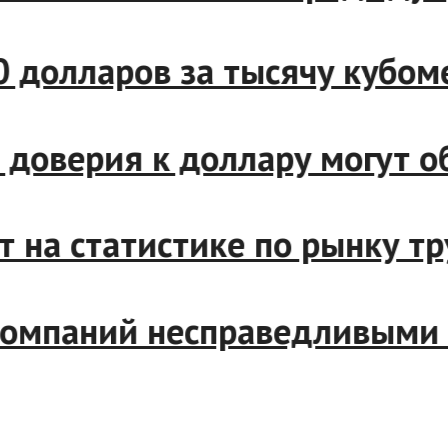
 660 долларов за тысячу ку
ата доверия к доллару мог
ут на статистике по рынку 
 компаний несправедливым