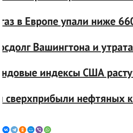
 на газ в Европе упали ниже
 госдолг Вашингтона и утр
фондовые индексы США раст
вал сверхприбыли нефтяных