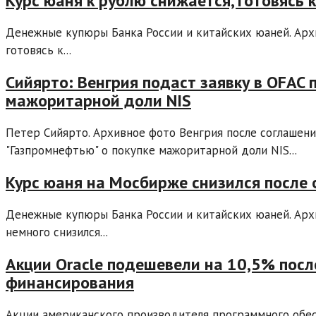
Курс юаня к рублю снижается, готовясь 
Денежные купюры Банка России и китайских юаней. Арх
готовясь к...
Сийярто: Венгрия подаст заявку в OFAC 
мажоритарной доли NIS
Петер Сийярто. Архивное фото Венгрия после соглашен
"Газпромнефтью" о покупке мажоритарной доли NIS...
Курс юаня на Мосбирже снизился после 
Денежные купюры Банка России и китайских юаней. Арх
немного снизился...
Акции Oracle подешевели на 10,5% посл
финансирования
Акции американского производителя программного обе