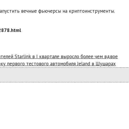
запустить вечные фьючерсы на криптоинструменты.
2878.html
телей Starlink в I квартале выросло более чем вдвое
рку первого тестового автомобиля Jeland в Шушарах