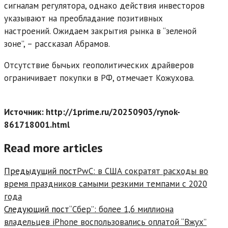
сигналам регулятора, однако действия инвесторов
указывают на преобладание позитивных
настроений. Ожидаем закрытия рынка в “зеленой
зоне”, – рассказал Абрамов.
Отсутствие бычьих геополитических драйверов
ограничивает покупки в РФ, отмечает Кожухова.
Источник: http://1prime.ru/20250903/rynok-
861718001.html
Read more articles
Предыдущий пост
PwC: в США сократят расходы во
время праздников самыми резкими темпами с 2020
года
Следующий пост
“Сбер”: более 1,6 миллиона
владельцев iPhone воспользовались оплатой “Вжух”