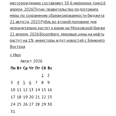
месторождениях составляют 50,6 миллиона тонн
16
апреля, 2026
Путин: правительство подготовило
меры по сохранению сбалансированности бюджета
21 августа, 2025
Рубль во второй половине дня
незначительно растет к юаню на Московской бирже
22 апреля, 2026
Bloomberg: мировые цены на нефть
растут на 1%, инвесторы ждут новостей с Ближнего
Востока
« Июл
Август 2026
Пн
Вт
Ср
Чт
Пт
Сб
Вс
1
2
3
4
5
6
7
8
9
10
11
12
13
14
15
16
17
18
19
20
21
22
23
24
25
26
27
28
29
30
31