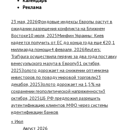
Календарь
Реклама
23 мая, 2026
Фондовые индексы Европы растут в
ожидании разрешения конфликта на Ближнем
Востоке
10 июля, 2025
Минфин Украины: Киев
надеется получить от ЕС до конца года еще €20,1
миллиарда помощи
4 февраля, 2026
Reuters:
Trafigura осуществила первую за два года поставку
венесуэльского мазута в Европу
31 октября,
2025
Золото дорожает на снижении оптимизма
инвесторов по поводу мировой торговли
23
декабря, 2025
Золото дорожает на 1,5% на
сохранении геополитической напряженности
3
октября, 2025
ЦБ РФ предложил разрешить
аутентификацию клиентов МФО через системы
идентификации банков
« Июл
Август 2026