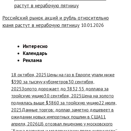
Российский рынок акций и рубль относительно
юаня растут в нерабочую пятницу
10.01.2026
Интересно
Календарь
Реклама
18 октября, 2025
Цены на газ в Европе упали ниже
$390 за тысячу кубометров
30 сентября,
2025
Золото дорожает до 3832,55 доллара за
тройскую унцию
30 сентября, 2025
Цена на золото
поднялась выше $3860 за тройскую унцию
22 июля,
2025
Данные торгов: доллар заметно дешевеет в
ожидании новых импортных пошлин в США
11
апреля, 2026
ЦБ отозвал лицензию у московского
“Банка развития и модернизации промышленности”