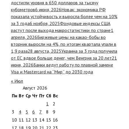
достигли уровня в 650 долларов за тысячу
кубометров
6 июня, 2026
Новак: экономика РФ
показала устойчивость и выросла более чем на 10%
за 3 года
6 ноября, 2025
Фондовые индексы США
растут после выхода макростатистики по стране
1
апреля, 2026
Биржевые цены на какао-бобы во
вторник выросли на 4%, по итогам квартала упали в
1,9 раза
28 августа, 2025
Украина за 3 года получила
от ЕС вдвое больше денег, чем Венгрия за 20 лет
21
июня, 2026
Банки ведут работу по плавной замене
Visa и Mastercard на “Мир” до 2030 года
« Июл
Август 2026
Пн
Вт
Ср
Чт
Пт
Сб
Вс
1
2
3
4
5
6
7
8
9
10
11
12
13
14
15
16
17
18
19
20
21
22
23