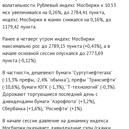
волатильности. Рублевый индекс Мосбиржи к 10.53
мск увеличивался на 0,26%, до 2784,41 пункта,
индекс Мосбиржи в юанях снижался на 0,16%, до
1179,42 пункта.
Ранее в четверг утром индекс Мосбиржи
максимально рос до 2789,15 пункта (+0,43%), а в
начале основной сессии опускался до 2773,69
пункта (-0,12%).
В частности, дешевеют бумаги “Сургутнефтегаза”
(-13,3% префы, -2,4% “обычка”), префы “Транснефти”
(-10,6%), бумаги ЮГК (-1,3%), “Т-технологий” (-0,3%).
Дорожают торгующиеся последний день с
дивидендами бумаги “Аэрофлота” (+3,2%),
Сбербанка (+1,6%), “Роснефти” (+1%).
В начале сессии давление на динамику индекса
Мосбиржи оказывает дивидендные гэпы (скачки