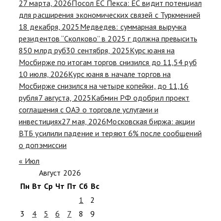
27 марта, 2026
Посол ЕС Пекса: ЕС видит потенциал
для расширения экономических связей с Туркменией
18 декабря, 2025
Медведев: суммарная выручка
резидентов “Сколково” в 2025 г должна превысить
850 млрд руб
30 сентября, 2025
Курс юаня на
Мосбирже по итогам торгов снизился до 11,54 руб
10 июля, 2026
Курс юаня в начале торгов на
Мосбирже снизился на четыре копейки, до 11,16
рубля
7 августа, 2025
Кабмин РФ одобрил проект
соглашения с ОАЭ о торговле услугами и
инвестициях
27 мая, 2026
Московская биржа: акции
ВТБ усилили падение и теряют 6% после сообщений
о допэмиссии
« Июл
Август 2026
Пн
Вт
Ср
Чт
Пт
Сб
Вс
1
2
3
4
5
6
7
8
9