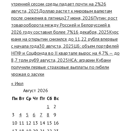
утренней сессии среды падает почти на 2%
26
августа, 2025
Доллар растет к мировым валютам
после снижения в пятницу
27 июня, 2026
Путин: рост
товарооборота между Россией и Белоруссией в
2026 году составил более 7%
16 декабря, 2025
Курс
юаня на открытии снизился до 11,22 рубля впервые
с начала года
30 августа, 2025
ЦБ: объем портфелей
НПФ и Соцфонда во II квартале вырос на 4,7% — до
8,7 трлн руб
9 августа, 2025
НСА: аграрии Кубани
получили первые страховые выплаты по гибели
урожая о засухи
« Июл
Август 2026
Пн
Вт
Ср
Чт
Пт
Сб
Вс
1
2
3
4
5
6
7
8
9
10
11
12
13
14
15
16
17
18
19
20
21
22
23