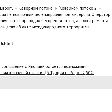
вропу – “Северном потоке” и “Северном потоке 2” –
еция не исключили целенаправленной диверсии. Оператор
шения на газопроводах беспрецедентны, а сроки ремонта
ала дело об акте международного терроризма.
96.html
е соглашение с Японией остается возможным
ения ключевой ставки ЦБ Турции с 46 до 42,50%