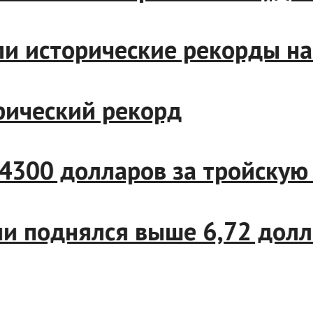
или исторические рекорды 
торический рекорд
ло 4300 долларов за тройс
рии поднялся выше 6,72 до