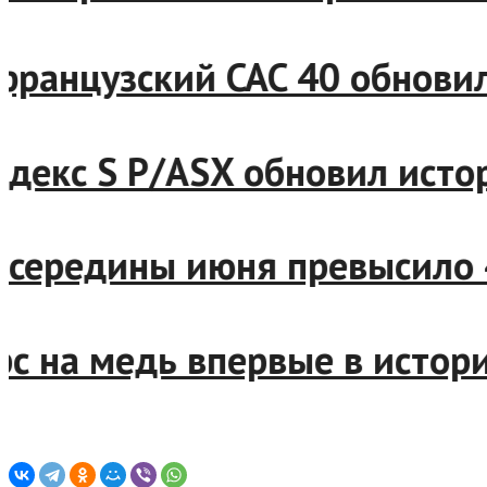
и французский CAC 40 обнов
 индекс S P/ASX обновил ис
е с середины июня превыси
ерс на медь впервые в исто