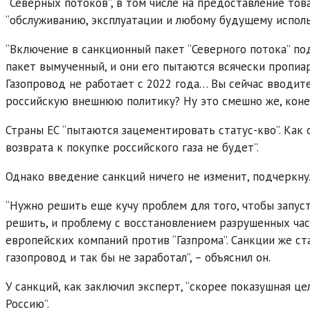
“Северных потоков”, в том числе на предоставление това
“обслуживанию, эксплуатации и любому будущему использ
“Включение в санкционный пакет “Северного потока” п
пакет вымученный, и они его пытаются всячески пропи
Газопровод не работает с 2022 года… Вы сейчас вводите
российскую внешнюю политику? Ну это смешно же, конечн
Страны ЕС “пытаются зацементировать статус-кво”. Как о
возврата к покупке российского газа не будет”.
Однако введение санкций ничего не изменит, подчеркну
“Нужно решить еще кучу проблем для того, чтобы запуст
решить, и проблему с восстановлением разрушенных част
европейских компаний против “Газпрома”. Санкции же ст
газопровод и так бы не заработал”, – объяснил он.
У санкций, как заключил эксперт, “скорее показушная ц
Россию”.