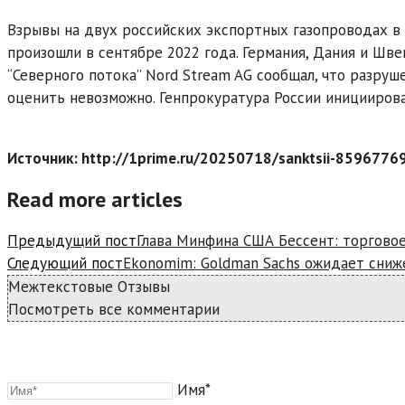
Взрывы на двух российских экспортных газопроводах в Е
произошли в сентябре 2022 года. Германия, Дания и Шв
“Северного потока” Nord Stream AG сообщал, что разру
оценить невозможно. Генпрокуратура России иницииров
Источник: http://1prime.ru/20250718/sanktsii-8596776
Read more articles
Предыдущий пост
Глава Минфина США Бессент: торгово
Следующий пост
Ekonomim: Goldman Sachs ожидает сниж
Межтекстовые Отзывы
Посмотреть все комментарии
Имя*