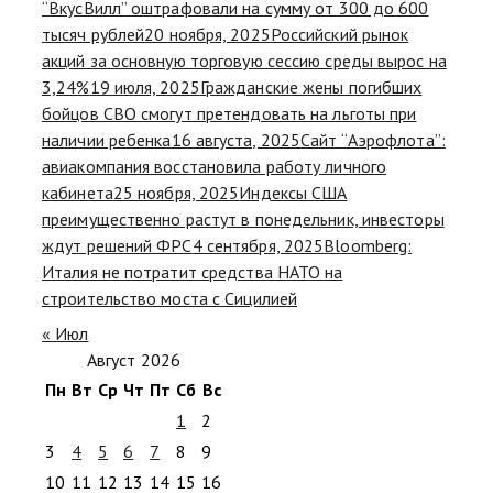
“ВкусВилл” оштрафовали на сумму от 300 до 600
тысяч рублей
20 ноября, 2025
Российский рынок
акций за основную торговую сессию среды вырос на
3,24%
19 июля, 2025
Гражданские жены погибших
бойцов СВО смогут претендовать на льготы при
наличии ребенка
16 августа, 2025
Сайт “Аэрофлота”:
авиакомпания восстановила работу личного
кабинета
25 ноября, 2025
Индексы США
преимущественно растут в понедельник, инвесторы
ждут решений ФРС
4 сентября, 2025
Bloomberg:
Италия не потратит средства НАТО на
строительство моста с Сицилией
« Июл
Август 2026
Пн
Вт
Ср
Чт
Пт
Сб
Вс
1
2
3
4
5
6
7
8
9
10
11
12
13
14
15
16