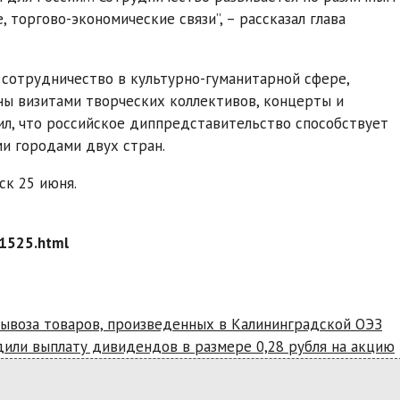
 торгово-экономические связи”, – рассказал глава
сотрудничество в культурно-гуманитарной сфере,
ны визитами творческих коллективов, концерты и
ил, что российское диппредставительство способствует
и городами двух стран.
ск 25 июня.
1525.html
вывоза товаров, произведенных в Калининградской ОЭЗ
или выплату дивидендов в размере 0,28 рубля на акцию