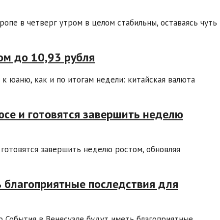
ропе в четверг утром в целом стабильны, оставаясь чуть
м до 10,93 рубля
к юаню, как и по итогам недели: китайская валюта
се и готовятся завершить неделю
готовятся завершить неделю ростом, обновляя
ь благоприятные последствия для
 События в Венесуэле будут иметь благоприятные