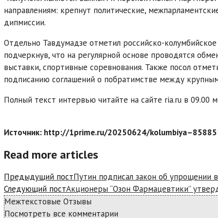
направлениям: крепнут политические, межпарламентские,
дипмиссии.
Отдельно Тавдумадзе отметил российско-колумбийское 
подчеркнув, что на регулярной основе проводятся обме
выставки, спортивные соревнования. Также посол отмет
подписанию соглашений о побратимстве между крупным
Полный текст интервью читайте на сайте ria.ru в 09.00 м
Источник: http://1prime.ru/20250624/kolumbiya–85885
Read more articles
Предыдущий пост
Путин подписал закон об упрощении 
Следующий пост
Акционеры “Озон Фармацевтики” утверд
Межтекстовые Отзывы
Посмотреть все комментарии