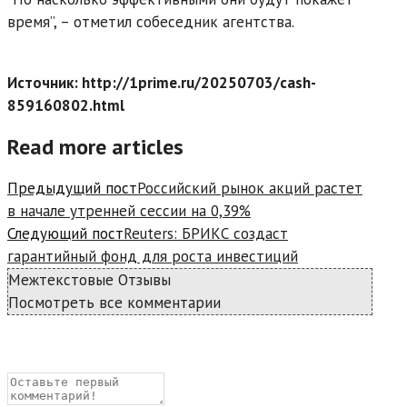
время”, – отметил собеседник агентства.
Источник: http://1prime.ru/20250703/cash-
859160802.html
Read more articles
Предыдущий пост
Российский рынок акций растет
в начале утренней сессии на 0,39%
Следующий пост
Reuters: БРИКС создаст
гарантийный фонд для роста инвестиций
Межтекстовые Отзывы
Посмотреть все комментарии