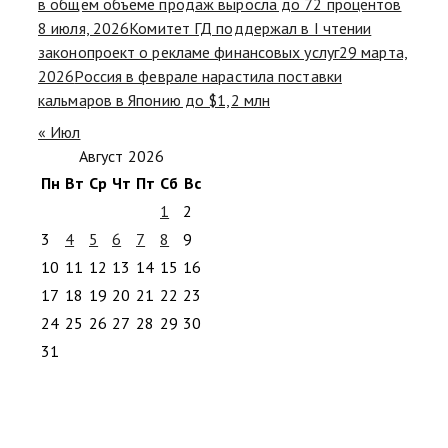
в общем объеме продаж выросла до 72 процентов
8 июля, 2026
Комитет ГД поддержал в I чтении
законопроект о рекламе финансовых услуг
29 марта,
2026
Россия в феврале нарастила поставки
кальмаров в Японию до $1,2 млн
« Июл
Август 2026
Пн
Вт
Ср
Чт
Пт
Сб
Вс
1
2
3
4
5
6
7
8
9
10
11
12
13
14
15
16
17
18
19
20
21
22
23
24
25
26
27
28
29
30
31