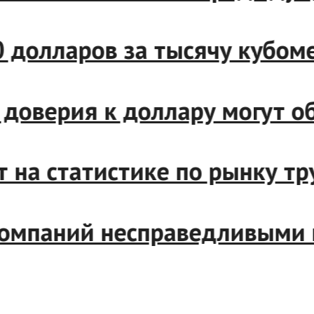
 660 долларов за тысячу куб
та доверия к доллару могу
т на статистике по рынку 
 компаний несправедливыми