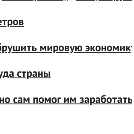
ометров
т обрушить мировую эконом
труда страны
 но сам помог им заработа