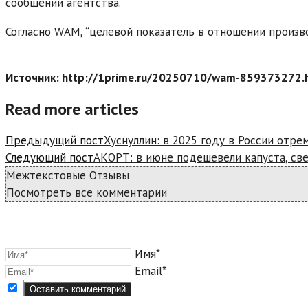
сообщении агентства.
Согласно WAM, “целевой показатель в отношении произв
Источник: http://1prime.ru/20250710/wam-859373272.
Read more articles
Предыдущий пост
Хуснуллин: в 2025 году в России отр
Следующий пост
АКОРТ: в июне подешевели капуста, све
Межтекстовые Отзывы
Посмотреть все комментарии
Имя*
Email*