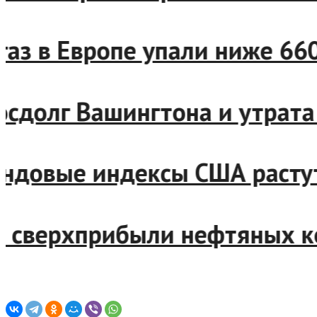
на газ в Европе упали ниже
 госдолг Вашингтона и утра
фондовые индексы США расту
вал сверхприбыли нефтяных