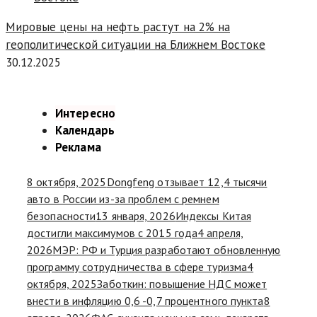
Мировые цены на нефть растут на 2% на
геополитической ситуации на Ближнем Востоке
30.12.2025
Интересно
Календарь
Реклама
8 октября, 2025
Dongfeng отзывает 12,4 тысячи
авто в России из-за проблем с ремнем
безопасности
13 января, 2026
Индексы Китая
достигли максимумов с 2015 года
4 апреля,
2026
МЭР: РФ и Турция разработают обновленную
программу сотрудничества в сфере туризма
4
октября, 2025
Заботкин: повышение НДС может
внести в инфляцию 0,6 -0,7 процентного пункта
8