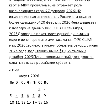
квот в МВФ провальный, не отражает роль
развивающихся стран
27 февраля, 2026
ЦБ:
инвестиционная активность в России становится
более сдержанной
20 февраля, 2026
Иена дешевеет
к доллару на данных ФРС США
18 сентября,
2025
Доллар не показывает единой динамики к
евро и иене перед итогами заседания ФРС США
5
мая, 2026
Стоимость никеля обновила рекорд с июня
2024 года, поднявшись выше $19,63 тысячи
9
декабря, 2025
Путин: экономический рост должен
охватывать все российские субъекты
« Июл
Август 2026
Пн
Вт
Ср
Чт
Пт
Сб
Вс
1
2
3
4
5
6
7
8
9
10
11
12
13
14
15
16