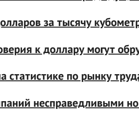
0 долларов за тысячу кубоме
доверия к доллару могут о
а статистике по рынку тру
мпаний несправедливыми но