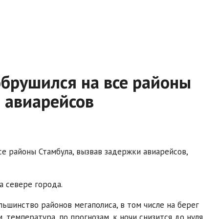
обрушился на все районы
 авиарейсов
е районы Стамбула, вызвав задержки авиарейсов,
а севере города.
льшинство районов мегаполиса, в том числе на берег
температура, по прогнозам, к ночи снизится до нуля