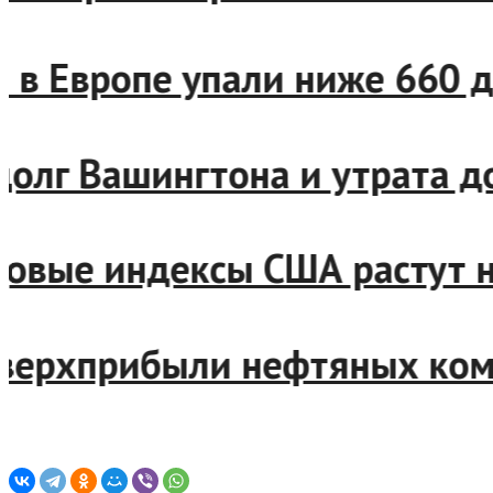
газ в Европе упали ниже 66
сдолг Вашингтона и утрата 
довые индексы США растут н
 сверхприбыли нефтяных ко