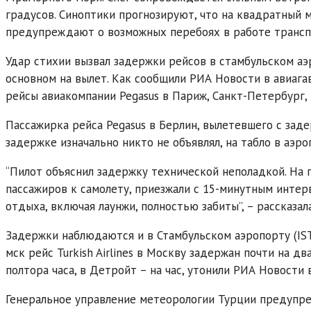
градусов. Синоптики прогнозируют, что на квадратный 
предупреждают о возможных перебоях в работе трансп
Удар стихии вызвал задержки рейсов в стамбульском аэ
основном на вылет. Как сообщили РИА Новости в авиагав
рейсы авиакомпании Pegasus в Париж, Санкт-Петербург,
Пассажирка рейса Pegasus в Берлин, вылетевшего с задер
задержке изначально никто не объявлял, на табло в аэр
“Пилот объяснил задержку технической неполадкой. На 
пассажиров к самолету, приезжали с 15-минутным интерв
отдыха, включая лаунжи, полностью забиты”, – рассказал
Задержки наблюдаются и в Стамбульском аэропорту (IST)
мск рейс Turkish Airlines в Москву задержан почти на дв
полтора часа, в Детройт – на час, утонили РИА Новости 
Генеральное управление метеорологии Турции предупред