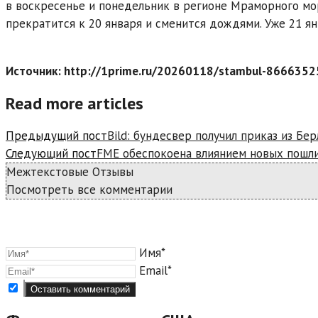
в воскресенье и понедельник в регионе Мраморного мор
прекратится к 20 января и сменится дождями. Уже 21 я
Источник: http://1prime.ru/20260118/stambul-8666352
Read more articles
Предыдущий пост
Bild: бундесвер получил приказ из Бе
Следующий пост
FME обеспокоена влиянием новых пошли
Межтекстовые Отзывы
Посмотреть все комментарии
Имя*
Email*