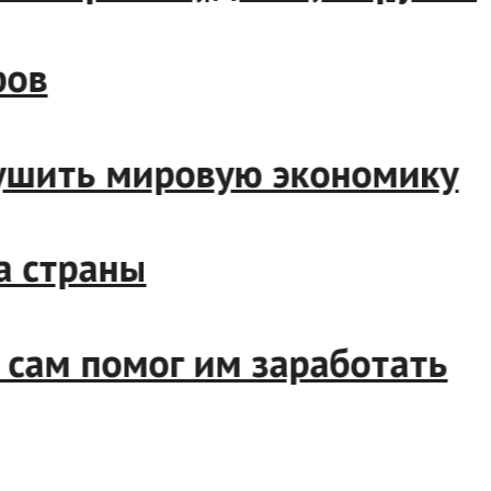
тров
брушить мировую экономику
да страны
 сам помог им заработать