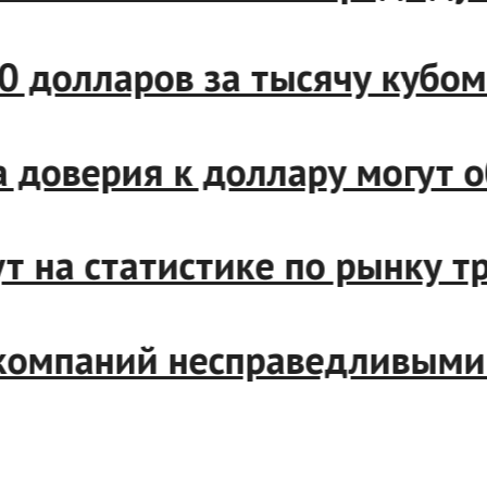
е 660 долларов за тысячу ку
ата доверия к доллару мог
ут на статистике по рынку
х компаний несправедливым