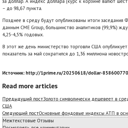
за доллар. А индекс доллара (курс к корзине валют шес
– до 98,67 пункта.
Позднее в среду будут опубликованы итоги заседания 
данным CME Group, большинство аналитиков (99,9%) жду
4,25-4,5% годовых.
В этот же день министерство торговли США опубликует 
показатель за май сократился до 1,36 миллиона новостро
Источник: http://1prime.ru/20250618/dollar-858600770
Read more articles
Предыдущий пост
Золото символически дешевеет в сре
США
Следующий пост
Основные фондовые индексы АТП в осн
Межтекстовые Отзывы
Посмотреть все комментарии