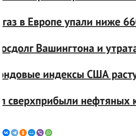
 на газ в Европе упали ниж
й госдолг Вашингтона и утр
 фондовые индексы США раст
звал сверхприбыли нефтяны