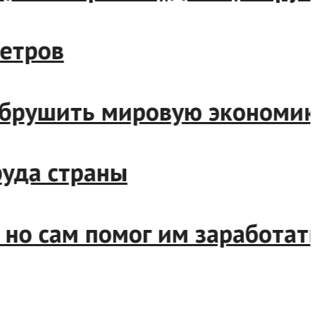
бометров
ут обрушить мировую эконо
 труда страны
и но сам помог им заработ