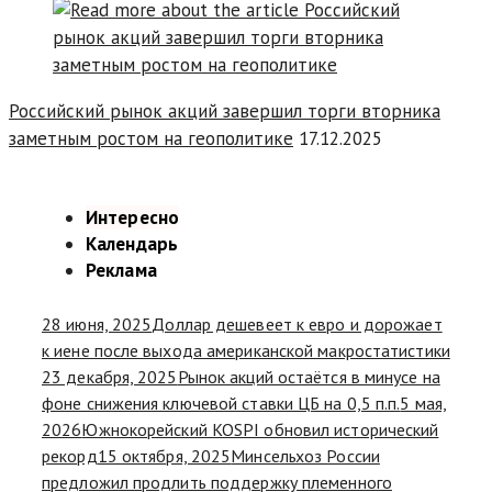
Российский рынок акций завершил торги вторника
заметным ростом на геополитике
17.12.2025
Интересно
Календарь
Реклама
28 июня, 2025
Доллар дешевеет к евро и дорожает
к иене после выхода американской макростатистики
23 декабря, 2025
Рынок акций остаётся в минусе на
фоне снижения ключевой ставки ЦБ на 0,5 п.п.
5 мая,
2026
Южнокорейский KOSPI обновил исторический
рекорд
15 октября, 2025
Минсельхоз России
предложил продлить поддержку племенного