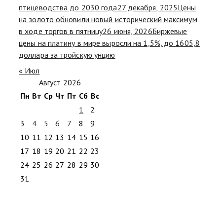
птицеводства до 2030 года
27 декабря, 2025
Цены
на золото обновили новый исторический максимум
в ходе торгов в пятницу
26 июня, 2026
Биржевые
цены на платину в мире выросли на 1,5%, до 1605,8
доллара за тройскую унцию
« Июл
Август 2026
Пн
Вт
Ср
Чт
Пт
Сб
Вс
1
2
3
4
5
6
7
8
9
10
11
12
13
14
15
16
17
18
19
20
21
22
23
24
25
26
27
28
29
30
31