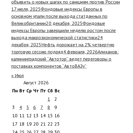
объявить о новых шагах по санкциям против России
17 июля, 2025
Фондовые индексы Европы в
основном упали после выхода статданных по
Великобритании
20 декабря, 2025
Фондовые
индексы Европы завершили неделю ростом после
выхода макроэкономической статистики
24
декабря, 2025
Нефть дорожает на 2% четвертую
торговую сессию подряд
4 февраля, 2026
Алиханов:
калининградский “Автотор” ведет переговоры о
поставках компонентов “АвтоВАЗу”
« Июл
Август 2026
Пн
Вт
Ср
Чт
Пт
Сб
Вс
1
2
3
4
5
6
7
8
9
10
11
12
13
14
15
16
17
18
19
20
21
22
23
24
25
26
27
28
29
30