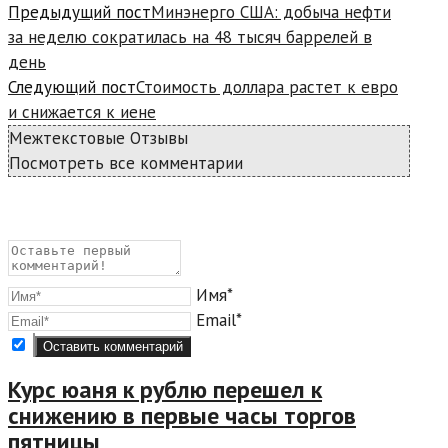
Предыдущий пост
Минэнерго США: добыча нефти
за неделю сократилась на 48 тысяч баррелей в
день
Следующий пост
Стоимость доллара растет к евро
и снижается к иене
Межтекстовые Отзывы
Посмотреть все комментарии
Имя*
Email*
Курс юаня к рублю перешел к
снижению в первые часы торгов
пятницы