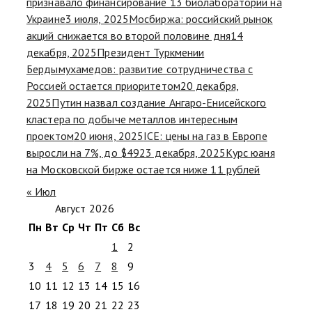
признавало финансирование 13 биолабораторий на
Украине
3 июля, 2025
Мосбиржа: российский рынок
акций снижается во второй половине дня
14
декабря, 2025
Президент Туркмении
Бердымухамедов: развитие сотрудничества с
Россией остается приоритетом
20 декабря,
2025
Путин назвал создание Ангаро-Енисейского
кластера по добыче металлов интересным
проектом
20 июня, 2025
ICE: цены на газ в Европе
выросли на 7%, до $492
3 декабря, 2025
Курс юаня
на Московской бирже остается ниже 11 рублей
« Июл
Август 2026
Пн
Вт
Ср
Чт
Пт
Сб
Вс
1
2
3
4
5
6
7
8
9
10
11
12
13
14
15
16
17
18
19
20
21
22
23