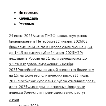
Интересно
Календарь
Реклама
24 июня, 2025
Авито: ПМЭФ всколыхнул рынок
бронирования в Петербурге
22 января, 2026
ICE:
биржевые цены на газ в Европе снизились на 4,6%
до $415 за тысячу кубов
24 июля, 2025
МЭР:
инфляция в России на 21 июля замедлилась до
9,17% в годовом выражении
13 ноября,
2025
Российский рынок акций снижается более чем
на 1% на фоне геополитических рисков
23 июля,
2025
Мосбиржа: курс юаня к рублю усиливает рост
9
июля, 2025
Фьючерсы на основные фондовые
индексы Уолл-стрит преимущественно растут
« Июл
Август 2026