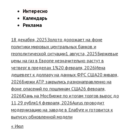
Интересно
Календарь
Реклама
18 декабря, 2025
Золото дорожает на фоне
политики мировых центральных банков и
геополитической ситуации
1 августа, 2025
Биржевые
цены на газ в Европе незначительно растут в
четверг в пределах 1%
20 февраля, 2026
Иена
дешевеет к доллару на данных ФРС США
20 января,
2026
Биржи АТР закрылись разнонаправленно на
фоне опасений по пошлинам США
26 февраля,
2026
Юань на Мосбирже по итогам торгов вырос до
11,29 рубля
14 февраля, 2026
Aurus проводит
модернизацию на заводе в Елабуге и готовится к
выпуску обновленной модели
« Июл