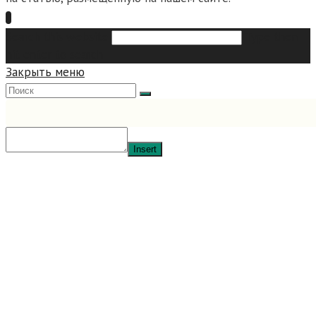
Search this website
Type then
hit enter to search
Закрыть меню
Insert