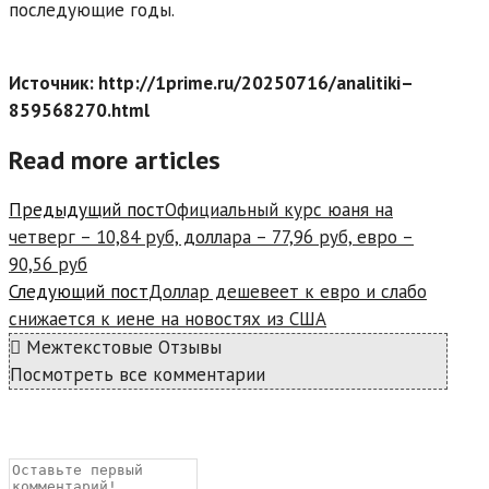
последующие годы.
Источник: http://1prime.ru/20250716/analitiki–
859568270.html
Read more articles
Предыдущий пост
Официальный курс юаня на
четверг – 10,84 руб, доллара – 77,96 руб, евро –
90,56 руб
Следующий пост
Доллар дешевеет к евро и слабо
снижается к иене на новостях из США
Межтекстовые Отзывы
Посмотреть все комментарии