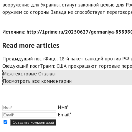
вооружение для Украины, станут законной целью для Рос
оружием со стороны Запада не способствует переговор
Источник: http://1prime.ru/20250627/germaniya-85898
Read more articles
Предыдущий пост
Фицо: 18-й пакет санкций против РФ 
Следующий пост
Трамп: США прекращают торговые пере
Межтекстовые Отзывы
Посмотреть все комментарии
Имя*
Email*