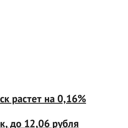
 мск растет на 0,16%
еек, до 12,06 рубля