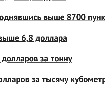
д, поднявшись выше 8700 пу
я выше 6,8 доллара
00 долларов за тонну
0 долларов за тысячу кубом