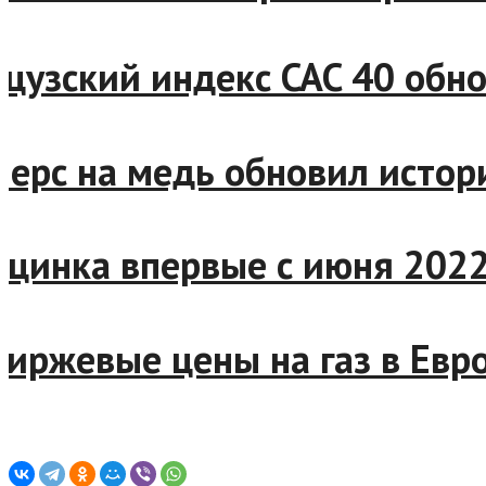
анцузский индекс CAC 40 о
ючерс на медь обновил ист
на цинка впервые с июня 20
E: биржевые цены на газ в 