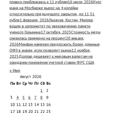
плавно приближаясь к 11 рублям
16 июля, 2026
Курс
юаня на Мосбирже вырос на 4 копейки
относительно предыдущего закрытия, до 11,51
рубля
1 февраля, 2026
Лихачев, Костин, Миллер
вошли в оргкомитет по увековечению памяти
ученого Горынина
17 октября, 2025
Стоимость меди
снизилась примерно на процент
20 января,
2026
Минфин намерен предложить более длинные
ОФЗ в юанях, если позволит рынок
12 ноября,
2025
Доллар дешевеет к мировым валютам на
ожидании понижения учетной ставки ФРС США
« Июл
Август 2026
Пн
Вт
Ср
Чт
Пт
Сб
Вс
1
2
3
4
5
6
7
8
9
10
11
12
13
14
15
16
17
18
19
20
21
22
23