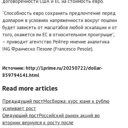
договоренности США и ЕС на стоимость евро.
“Способность евро сохранять предпочтение перед
долларом в условиях напряженности вокруг пошлин
будет зависеть от масштабов любой эскалации и от
того, окажется ли ЕС в относительном проигрыше”,
– приводит агентство Рейтер мнение аналитика
ING Франческо Пезоле (Francesco Pesole).
Источник: http://1prime.ru/20250722/dollar-
859794141.html
Read more articles
Предыдущий пост
Мосбиржа: курс юаня к рублю
усиливает рост
Следующий пост
Российский рынок акций во
вторник вернулся к росту после