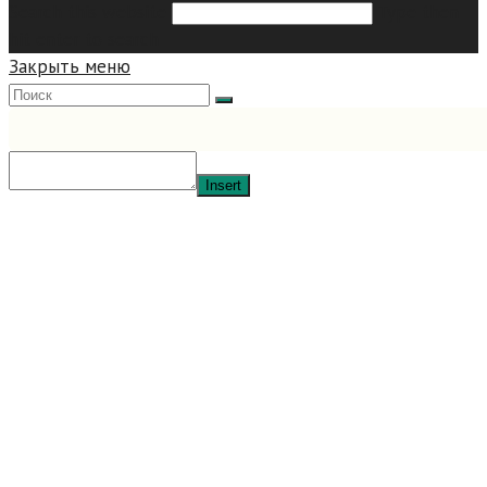
Search this website
Type then
hit enter to search
Закрыть меню
Insert