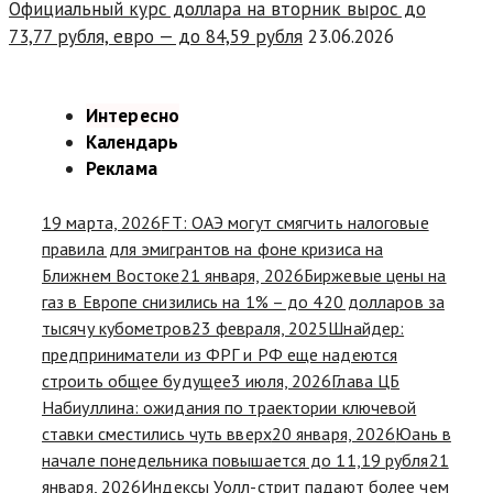
Официальный курс доллара на вторник вырос до
73,77 рубля, евро — до 84,59 рубля
23.06.2026
Интересно
Календарь
Реклама
19 марта, 2026
FT: ОАЭ могут смягчить налоговые
правила для эмигрантов на фоне кризиса на
Ближнем Востоке
21 января, 2026
Биржевые цены на
газ в Европе снизились на 1% – до 420 долларов за
тысячу кубометров
23 февраля, 2025
Шнайдер:
предприниматели из ФРГ и РФ еще надеются
строить общее будущее
3 июля, 2026
Глава ЦБ
Набиуллина: ожидания по траектории ключевой
ставки сместились чуть вверх
20 января, 2026
Юань в
начале понедельника повышается до 11,19 рубля
21
января, 2026
Индексы Уолл-стрит падают более чем