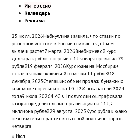
Интересно
Календарь
Реклама
25 июля, 2026
Набиуллина заявила, что ставки по
рыночной ипотеке в России снижаются, объем
выдачи растет
7 марта, 2026
Внебиржевой курс
доллара к рублю впервые с 12 января превысил 79
рублей
19 февраля, 2026
Курс юаня на Мосбирже
остается ниже ключевой отметки 11 рублей
18
декабря, 2025
Степашин: объем продаж бумажных
книг может превысить на 10-12% показатели 2024
года
9 июля, 2026
ФАС в I полугодии оштрафовала
газораспределительные организации на 112,2
миллиона рублей
29 августа, 2025
Курс рубля к юаню
незначительно растет во второй половине торгов
четверга
« Июл