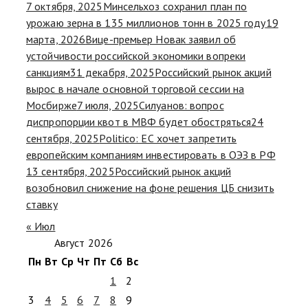
7 октября, 2025
Минсельхоз сохранил план по
урожаю зерна в 135 миллионов тонн в 2025 году
19
марта, 2026
Вице-премьер Новак заявил об
устойчивости российской экономики вопреки
санкциям
31 декабря, 2025
Российский рынок акций
вырос в начале основной торговой сессии на
Мосбирже
7 июля, 2025
Силуанов: вопрос
диспропорции квот в МВФ будет обостряться
24
сентября, 2025
Politico: ЕС хочет запретить
европейским компаниям инвестировать в ОЭЗ в РФ
13 сентября, 2025
Российский рынок акций
возобновил снижение на фоне решения ЦБ снизить
ставку
« Июл
Август 2026
Пн
Вт
Ср
Чт
Пт
Сб
Вс
1
2
3
4
5
6
7
8
9