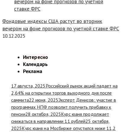
Фондовые индексы США растут во вторник
вечером на фоне прогнозов по учетной ставке ФРС
10.12.2025
Интересно
Календарь
Реклама
17 августа, 2025
Российский рынок акций падает на
2,64% на открытии торгов выходного дня после
саммита
22 июня, 2025
Эксперт Денисов: участие в
программах НПФ позволит получить прибавку к
пенсии
28 октября, 2025
Курс юаня продолжает
снижаться в направлении 11 рублей
25 октября,
2025
Курс юаня на Мосбирже опустился ниже 11,2