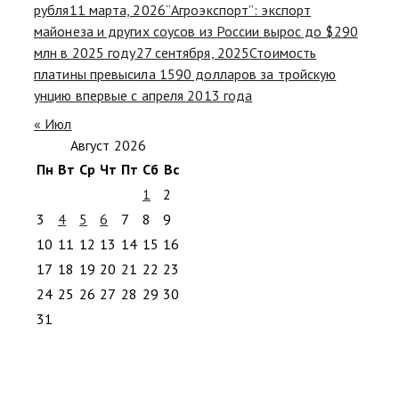
рубля
11 марта, 2026
“Агроэкспорт”: экспорт
майонеза и других соусов из России вырос до $290
млн в 2025 году
27 сентября, 2025
Стоимость
платины превысила 1590 долларов за тройскую
унцию впервые с апреля 2013 года
« Июл
Август 2026
Пн
Вт
Ср
Чт
Пт
Сб
Вс
1
2
3
4
5
6
7
8
9
10
11
12
13
14
15
16
17
18
19
20
21
22
23
24
25
26
27
28
29
30
31