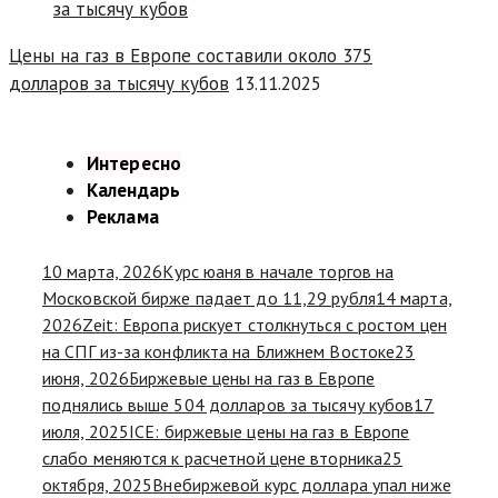
Цены на газ в Европе составили около 375
долларов за тысячу кубов
13.11.2025
Интересно
Календарь
Реклама
10 марта, 2026
Курс юаня в начале торгов на
Московской бирже падает до 11,29 рубля
14 марта,
2026
Zeit: Европа рискует столкнуться с ростом цен
на СПГ из-за конфликта на Ближнем Востоке
23
июня, 2026
Биржевые цены на газ в Европе
поднялись выше 504 долларов за тысячу кубов
17
июля, 2025
ICE: биржевые цены на газ в Европе
слабо меняются к расчетной цене вторника
25
октября, 2025
Внебиржевой курс доллара упал ниже