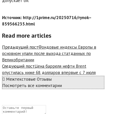
допускает он.
Источник: http://1prime.ru/20250716/rynok–
859566235.html
Read more articles
Предыдущий пост
Фондовые индексы Европы в
основном упали после выхода статданных по
Великобритании
Следующий пост
Цена барреля нефти Brent
опустилась ниже 68 долларов впервые с 7 июля
Межтекстовые Отзывы
Посмотреть все комментарии