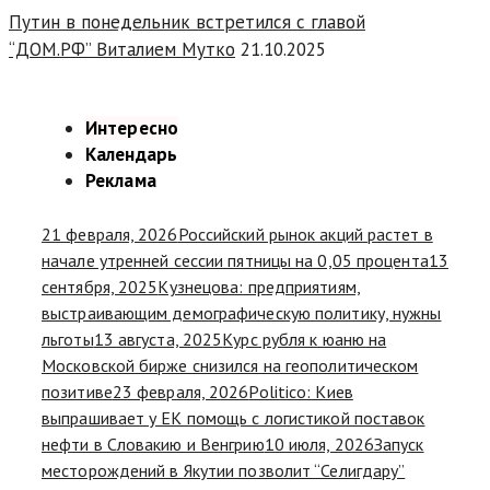
Путин в понедельник встретился с главой
“ДОМ.РФ” Виталием Мутко
21.10.2025
Интересно
Календарь
Реклама
21 февраля, 2026
Российский рынок акций растет в
начале утренней сессии пятницы на 0,05 процента
13
сентября, 2025
Кузнецова: предприятиям,
выстраивающим демографическую политику, нужны
льготы
13 августа, 2025
Курс рубля к юаню на
Московской бирже снизился на геополитическом
позитиве
23 февраля, 2026
Politico: Киев
выпрашивает у ЕК помощь с логистикой поставок
нефти в Словакию и Венгрию
10 июля, 2026
Запуск
месторождений в Якутии позволит “Селигдару”