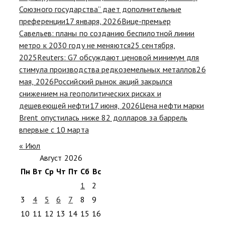
Союзного государства” дает дополнительные
преференции
17 января, 2026
Вице-премьер
Савельев: планы по созданию беспилотной линии
метро к 2030 году не меняются
25 сентября,
2025
Reuters: G7 обсуждают ценовой минимум для
стимула производства редкоземельных металлов
26
мая, 2026
Российский рынок акций закрылся
снижением на геополитических рисках и
дешевеющей нефти
17 июня, 2026
Цена нефти марки
Brent опустилась ниже 82 долларов за баррель
впервые с 10 марта
« Июл
Август 2026
Пн
Вт
Ср
Чт
Пт
Сб
Вс
1
2
3
4
5
6
7
8
9
10
11
12
13
14
15
16