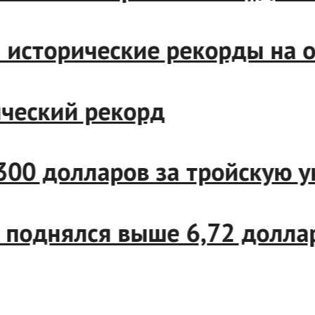
овили исторические рекорды
исторический рекорд
ило 4300 долларов за трой
тории поднялся выше 6,72 