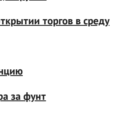
 на открытии торгов в сре
скую унцию
доллара за фунт