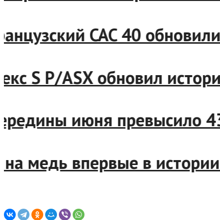
 и французский CAC 40 обн
й индекс S P/ASX обновил 
ые с середины июня превыс
черс на медь впервые в ис