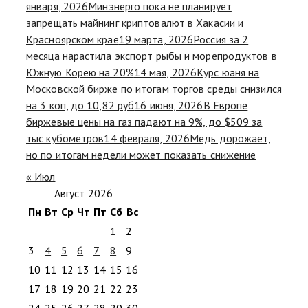
января, 2026
Минэнерго пока не планирует
запрещать майнинг криптовалют в Хакасии и
Красноярском крае
19 марта, 2026
Россия за 2
месяца нарастила экспорт рыбы и морепродуктов в
Южную Корею на 20%
14 мая, 2026
Курс юаня на
Московской бирже по итогам торгов среды снизился
на 3 коп, до 10,82 руб
16 июня, 2026
В Европе
биржевые цены на газ падают на 9%, до $509 за
тыс кубометров
14 февраля, 2026
Медь дорожает,
но по итогам недели может показать снижение
« Июл
Август 2026
Пн
Вт
Ср
Чт
Пт
Сб
Вс
1
2
3
4
5
6
7
8
9
10
11
12
13
14
15
16
17
18
19
20
21
22
23
24
25
26
27
28
29
30