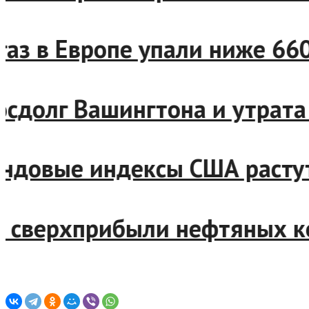
на газ в Европе упали ниже
 госдолг Вашингтона и утр
фондовые индексы США раст
вал сверхприбыли нефтяных