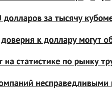
 660 долларов за тысячу куб
ата доверия к доллару могу
ут на статистике по рынку 
 компаний несправедливыми