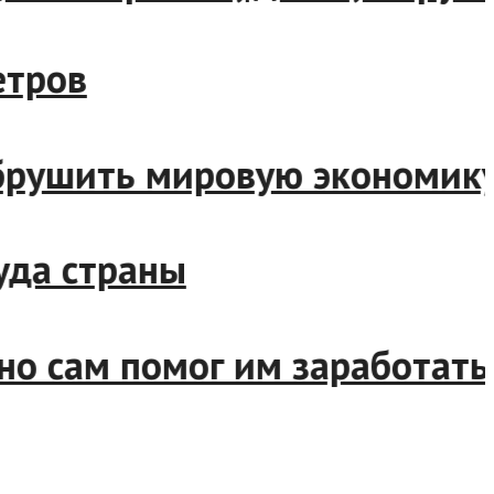
ометров
т обрушить мировую эконом
труда страны
 но сам помог им заработа