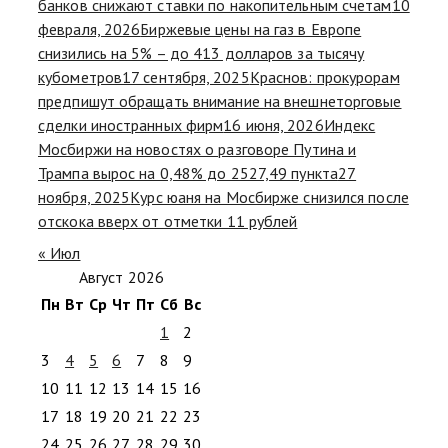
банков снижают ставки по накопительным счетам
10
февраля, 2026
Биржевые цены на газ в Европе
снизились на 5% – до 413 долларов за тысячу
кубометров
17 сентября, 2025
Краснов: прокурорам
предпишут обращать внимание на внешнеторговые
сделки иностранных фирм
16 июня, 2026
Индекс
Мосбиржи на новостях о разговоре Путина и
Трампа вырос на 0,48% до 2527,49 пункта
27
ноября, 2025
Курс юаня на Мосбирже снизился после
отскока вверх от отметки 11 рублей
« Июл
Август 2026
Пн
Вт
Ср
Чт
Пт
Сб
Вс
1
2
3
4
5
6
7
8
9
10
11
12
13
14
15
16
17
18
19
20
21
22
23
24
25
26
27
28
29
30