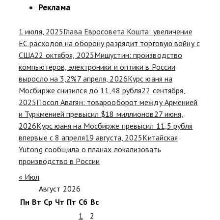
Реклама
1 июля, 2025
Глава Евросовета Кошта: увеличение
ЕС расходов на оборону разрядит торговую войну с
США
22 октября, 2025
Мишустин: производство
компьютеров, электроники и оптики в России
выросло на 3,2%
7 апреля, 2026
Курс юаня на
Мосбирже снизился до 11,48 рубля
22 сентября,
2025
Посол Авагян: товарооборот между Арменией
и Туркменией превысил $18 миллионов
27 июня,
2026
Курс юаня на Мосбирже превысил 11,5 рубля
впервые с 8 апреля
19 августа, 2025
Китайская
Yutong сообщила о планах локализовать
производство в России
« Июл
Август 2026
Пн
Вт
Ср
Чт
Пт
Сб
Вс
1
2