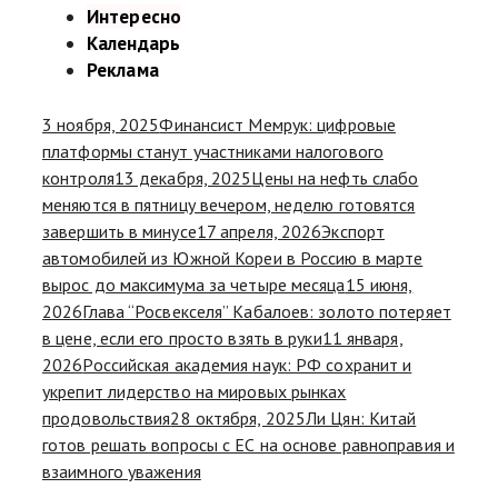
Интересно
Календарь
Реклама
3 ноября, 2025
Финансист Мемрук: цифровые
платформы станут участниками налогового
контроля
13 декабря, 2025
Цены на нефть слабо
меняются в пятницу вечером, неделю готовятся
завершить в минусе
17 апреля, 2026
Экспорт
автомобилей из Южной Кореи в Россию в марте
вырос до максимума за четыре месяца
15 июня,
2026
Глава “Росвекселя” Кабалоев: золото потеряет
в цене, если его просто взять в руки
11 января,
2026
Российская академия наук: РФ сохранит и
укрепит лидерство на мировых рынках
продовольствия
28 октября, 2025
Ли Цян: Китай
готов решать вопросы с ЕС на основе равноправия и
взаимного уважения