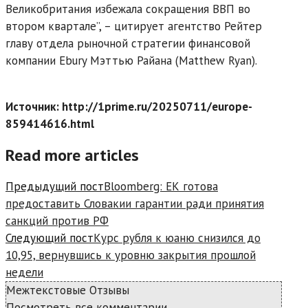
Великобритания избежала сокращения ВВП во
втором квартале”, – цитирует агентство Рейтер
главу отдела рыночной стратегии финансовой
компании Ebury Мэттью Райана (Matthew Ryan).
Источник: http://1prime.ru/20250711/europe-
859414616.html
Read more articles
Предыдущий пост
Bloomberg: ЕК готова
предоставить Словакии гарантии ради принятия
санкций против РФ
Следующий пост
Курс рубля к юаню снизился до
10,95, вернувшись к уровню закрытия прошлой
недели
Межтекстовые Отзывы
Посмотреть все комментарии