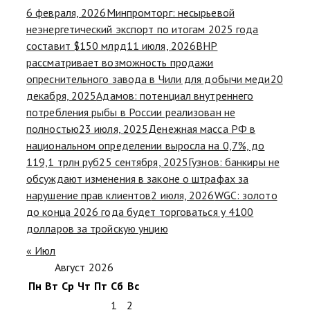
6 февраля, 2026
Минпромторг: несырьевой
неэнергетический экспорт по итогам 2025 года
составит $150 млрд
11 июля, 2026
BHP
рассматривает возможность продажи
опреснительного завода в Чили для добычи меди
20
декабря, 2025
Адамов: потенциал внутреннего
потребления рыбы в России реализован не
полностью
23 июля, 2025
Денежная масса РФ в
национальном определении выросла на 0,7%, до
119,1 трлн руб
25 сентября, 2025
Гузнов: банкиры не
обсуждают изменения в законе о штрафах за
нарушение прав клиентов
2 июля, 2026
WGC: золото
до конца 2026 года будет торговаться у 4100
долларов за тройскую унцию
« Июл
Август 2026
Пн
Вт
Ср
Чт
Пт
Сб
Вс
1
2