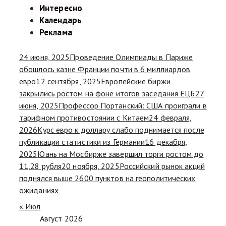
Интересно
Календарь
Реклама
24 июня, 2025
Проведение Олимпиады в Париже
обошлось казне Франции почти в 6 миллиардов
евро
12 сентября, 2025
Европейские биржи
закрылись ростом на фоне итогов заседания ЕЦБ
27
июня, 2025
Профессор Портанский: США проиграли в
тарифном противостоянии с Китаем
24 февраля,
2026
Курс евро к доллару слабо поднимается после
публикации статистики из Германии
16 декабря,
2025
Юань на Мосбирже завершил торги ростом до
11,28 рубля
20 ноября, 2025
Российский рынок акций
поднялся выше 2600 пунктов на геополитических
ожиданиях
« Июл
Август 2026