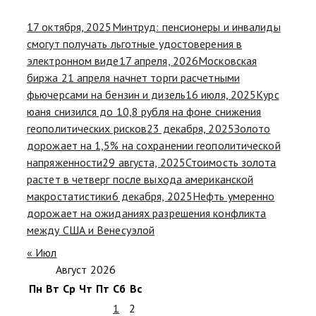
17 октября, 2025
Минтруд: пенсионеры и инвалиды
смогут получать льготные удостоверения в
электронном виде
17 апреля, 2026
Московская
биржа 21 апреля начнет торги расчетными
фьючерсами на бензин и дизель
16 июля, 2025
Курс
юаня снизился до 10,8 рубля на фоне снижения
геополитических рисков
23 декабря, 2025
Золото
дорожает на 1,5% на сохранении геополитической
напряженности
29 августа, 2025
Стоимость золота
растет в четверг после выхода американской
макростатистики
6 декабря, 2025
Нефть умеренно
дорожает на ожиданиях разрешения конфликта
между США и Венесуэлой
« Июл
Август 2026
Пн
Вт
Ср
Чт
Пт
Сб
Вс
1
2