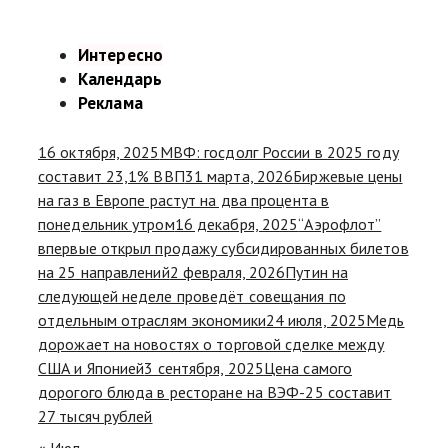
Интересно
Календарь
Реклама
16 октября, 2025
МВФ: госдолг России в 2025 году
составит 23,1% ВВП
31 марта, 2026
Биржевые цены
на газ в Европе растут на два процента в
понедельник утром
16 декабря, 2025
“Аэрофлот”
впервые открыл продажу субсидированных билетов
на 25 направлений
2 февраля, 2026
Путин на
следующей неделе проведёт совещания по
отдельным отраслям экономики
24 июля, 2025
Медь
дорожает на новостях о торговой сделке между
США и Японией
3 сентября, 2025
Цена самого
дорогого блюда в ресторане на ВЭФ-25 составит
27 тысяч рублей
« Июл