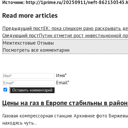
Источник: http://1prime.ru/20250911/neft-862130343.
Read more articles
Предыдущий пост
ЕК: пока слишком рано раскрывать де
Следующий пост
Путин отметил рост инвестиционной пр
Межтекстовые Отзывы
Посмотреть все комментарии
Имя*
Email*
Цены на газ в Европе стабильны в райо
Газовая компрессорная станция. Архивное фото Биржевые
находясь чуть...