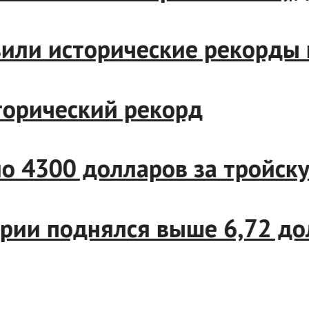
и исторические рекорды на 
рический рекорд
4300 долларов за тройскую
и поднялся выше 6,72 долл