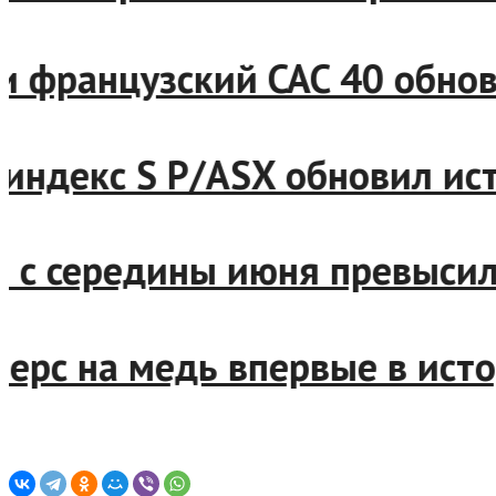
ранцузский CAC 40 обновил
декс S P/ASX обновил исто
 середины июня превысило 
 на медь впервые в истори