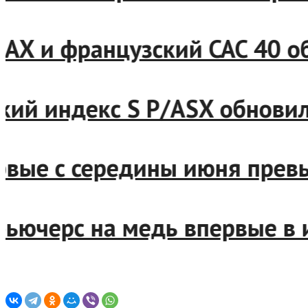
 DAX и французский CAC 40
йский индекс S P/ASX обно
первые с середины июня пр
 фьючерс на медь впервые 