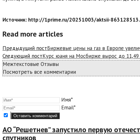
Источник: http://1prime.ru/20251003/aktsii-863128513
Read more articles
Предыдущий пост
Биржевые цены на газ в Европе увели
Следующий пост
Курс юаня на Мосбирже вырос до 11,49
Межтекстовые Отзывы
Посмотреть все комментарии
Имя*
Email*
АО “Решетнев” запустило первую отечес
спутников