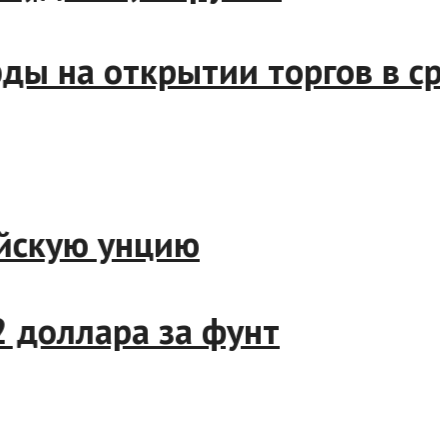
орды на открытии торгов в
тройскую унцию
,72 доллара за фунт