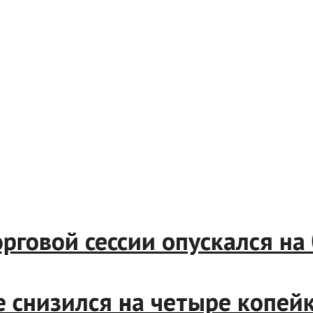
торговой сессии опускался н
рже снизился на четыре копе