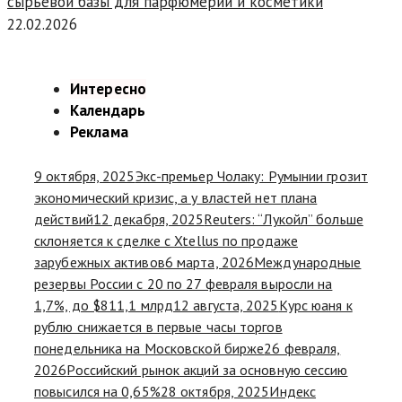
сырьевой базы для парфюмерии и косметики
22.02.2026
Интересно
Календарь
Реклама
9 октября, 2025
Экс-премьер Чолаку: Румынии грозит
экономический кризис, а у властей нет плана
действий
12 декабря, 2025
Reuters: “Лукойл” больше
склоняется к сделке с Xtellus по продаже
зарубежных активов
6 марта, 2026
Международные
резервы России с 20 по 27 февраля выросли на
1,7%, до $811,1 млрд
12 августа, 2025
Курс юаня к
рублю снижается в первые часы торгов
понедельника на Московской бирже
26 февраля,
2026
Российский рынок акций за основную сессию
повысился на 0,65%
28 октября, 2025
Индекс