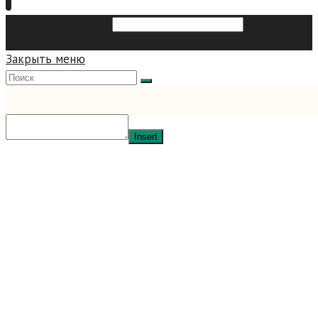
Search this website
Type then
hit enter to search
Закрыть меню
Insert