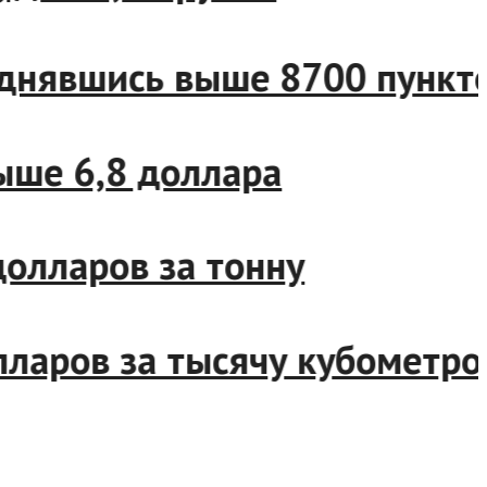
днявшись выше 8700 пунктов
ше 6,8 доллара
лларов за тонну
ларов за тысячу кубометров