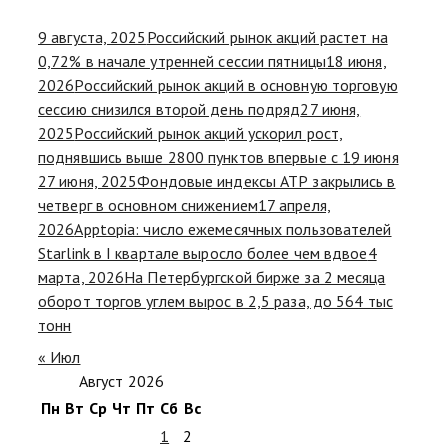
9 августа, 2025
Российский рынок акций растет на
0,72% в начале утренней сессии пятницы
18 июня,
2026
Российский рынок акций в основную торговую
сессию снизился второй день подряд
27 июня,
2025
Российский рынок акций ускорил рост,
поднявшись выше 2800 пунктов впервые с 19 июня
27 июня, 2025
Фондовые индексы АТР закрылись в
четверг в основном снижением
17 апреля,
2026
Apptopia: число ежемесячных пользователей
Starlink в I квартале выросло более чем вдвое
4
марта, 2026
На Петербургской бирже за 2 месяца
оборот торгов углем вырос в 2,5 раза, до 564 тыс
тонн
« Июл
Август 2026
Пн
Вт
Ср
Чт
Пт
Сб
Вс
1
2